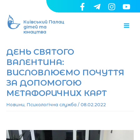
Перейти
до
Ma
вмісту
Київський Палац
дітей та
юнацтва
Me
ДЕНЬ СВЯТОГО
ВАЛЕНТИНА:
ВИСЛОВЛЮЄМО ПОЧУТТЯ
ЗА ДОПОМОГОЮ
МЕТАФОРИЧНИХ КАРТ
Новини
,
Психологічна служба
/
08.02.2022