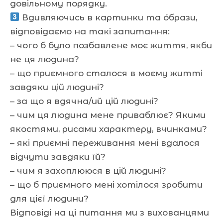
довільному порядку.
Вдивляючись в картинки та óбрази,
відповідаємо на такі запитання:
– чого б було позбавлене моє життя, якби
не ця людина?
– що приємного сталося в моєму житті
завдяки цій людині?
– за що я вдячна/ий цій людині?
– чим ця людина мене приваблює? Якими
якостями, рисами характеру, вчинками?
– які приємні переживання мені вдалося
відчути завдяки їй?
– чим я захоплююся в цій людині?
– що б приємного мені хотілося зробити
для цієї людини?
Відповіді на ці питання ми з вихованцями