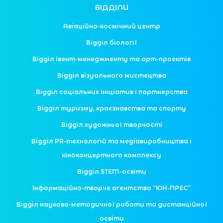
ВІДДІЛИ
Авіаційно-космічний центр
Відділ біології
Відділ івент-менеджменту та арт-проектів
Відділ візуального мистецтва
Відділ соціальних ініціатив і партнерства
Відділ туризму, краєзнавства та спорту
Відділ художньої творчості
Відділ PR-технологій та медіавиробництва і
кіноконцертного комплексу
Відділ STEM-освіти
Інформаційно-творче агентство “ЮН-ПРЕС”
Відділ науково-методичної роботи та дистанційної
освіти