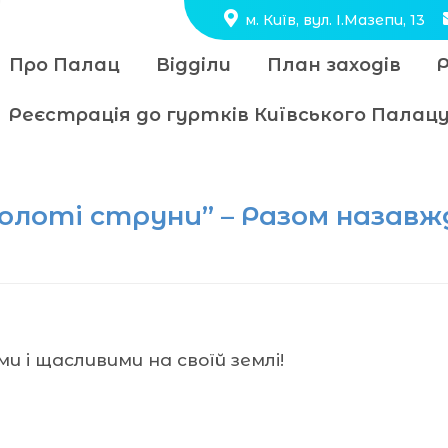
м. Київ, вул. І.Мазепи, 13
Про Палац
Відділи
План заходів
Реєстрація до гуртків Київського Пала
Золоті струни” – Разом назавж
ми і щасливими на своїй землі!