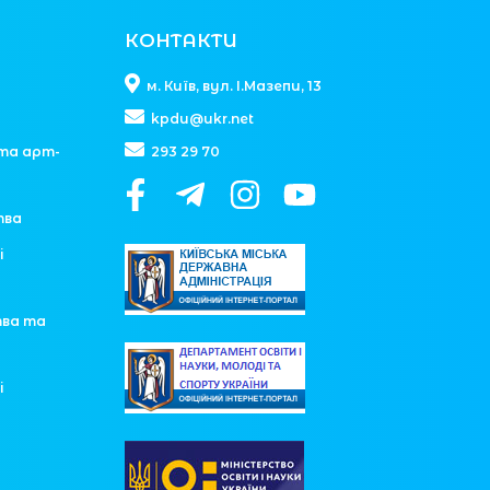
КОНТАКТИ
м. Київ, вул. І.Мазепи, 13
kpdu@ukr.net
та арт-
293 29 70
тва
і
тва та
і
у