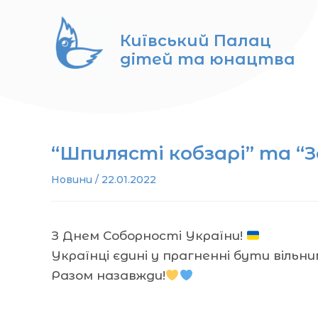
Перейти
до
Київський Палац
вмісту
дітей та юнацтва
“Шпилясті кобзарі” та “
Новини
/
22.01.2022
З Днем Соборності України!
Українці єдині у прагненні бути вільни
Разом назавжди!