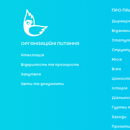
ПРО ПА
Дирекці
Відзнаки
Статут
ОРГАНІЗАЦІЙНІ ПИТАННЯ
Структ
Атестація
Місія
Відкритість та прозорість
Візія
Закупівля
Цінності
Звіти та документи
Історія
Діяльні
Гуртки 
Заходи
Проєкти