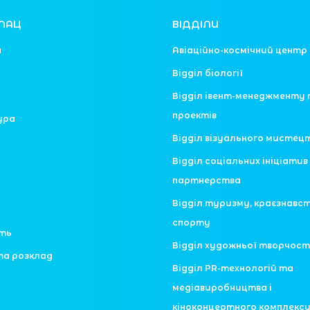
ЛАЦ
ВІДДІЛИ
я
Авіаційно-космічний центр
Відділ біології
Відділ івент-менеджменту 
проектів
ура
Відділ візуального мистец
Відділ соціальних ініціатив 
партнерства
Відділ туризму, краєзнавс
спорту
сть
Відділ художньої творчост
та розклад
Відділ PR-технологій та
медіавиробництва і
кіноконцертного комплекс