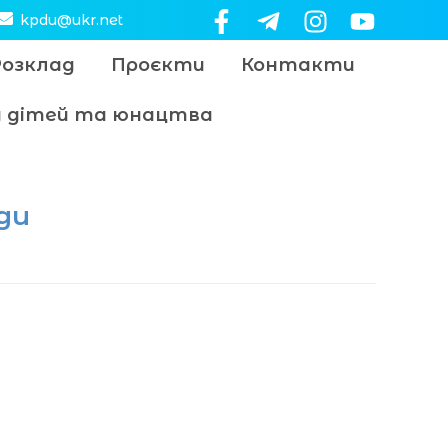
kpdu@ukr.net
Розклад
Проєкти
Контакти
цу дітей та юнацтва
ди