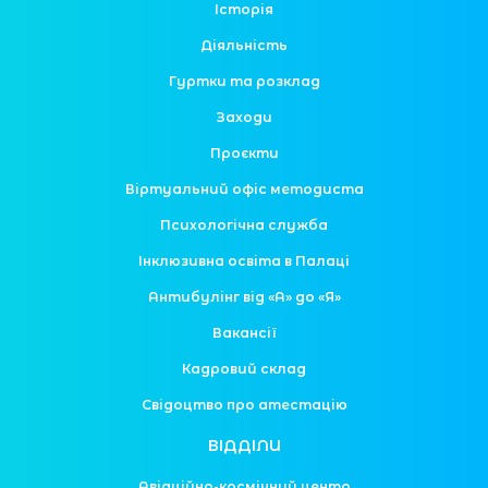
Історія
Діяльність
Гуртки та розклад
Заходи
Проєкти
Віртуальний офіс методиста
Психологічна служба
Інклюзивна освіта в Палаці
Антибулінг від «А» до «Я»
Вакансії
Кадровий склад
Свідоцтво про атестацію
ВІДДІЛИ
Авіаційно-космічний центр