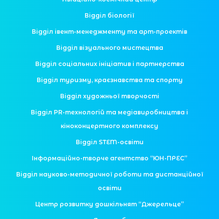
Відділ біології
Відділ івент-менеджменту та арт-проектів
Відділ візуального мистецтва
Відділ соціальних ініціатив і партнерства
Відділ туризму, краєзнавства та спорту
Відділ художньої творчості
Відділ PR-технологій та медіавиробництва і
кіноконцертного комплексу
Відділ STEM-освіти
Інформаційно-творче агентство “ЮН-ПРЕС”
Відділ науково-методичної роботи та дистанційної
освіти
Центр розвитку дошкільнят “Джерельце”