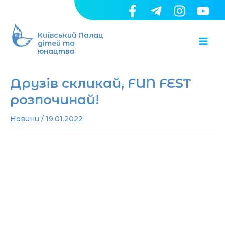
Перейти
до
Ma
вмісту
Київський Палац
дітей та
юнацтва
Me
Друзів скликай, FUN FEST
розпочинай!
Новини
/
19.01.2022