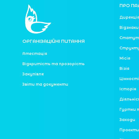
ПРО ПА
Дирекці
Відзнаки
Статут
ОРГАНІЗАЦІЙНІ ПИТАННЯ
Структ
Атестація
Місія
Відкритість та прозорість
Візія
Закупівля
Цінності
Звіти та документи
Історія
Діяльні
Гуртки 
Заходи
Проєкти