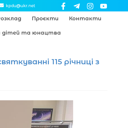
kpdu@ukr.net
Розклад
Проєкти
Контакти
цу дітей та юнацтва
вяткуванні 115 річниці з