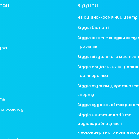
ЛАЦ
ВІДДІЛИ
я
Авіаційно-космічний центр
Відділ біології
Відділ івент-менеджменту 
проектів
ура
Відділ візуального мистец
Відділ соціальних ініціатив 
партнерства
Відділ туризму, краєзнавс
спорту
сть
Відділ художньої творчост
та розклад
Відділ PR-технологій та
медіавиробництва і
кіноконцертного комплекс