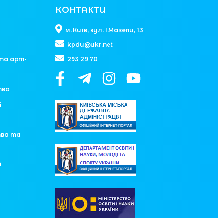
КОНТАКТИ
м. Київ, вул. І.Мазепи, 13
kpdu@ukr.net
та арт-
293 29 70
тва
і
тва та
і
у