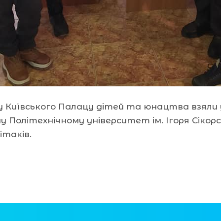
 Київського Палацу дітей та юнацтва взяли уч
у Політехнічному університет ім. Ігоря Сікорс
таків.