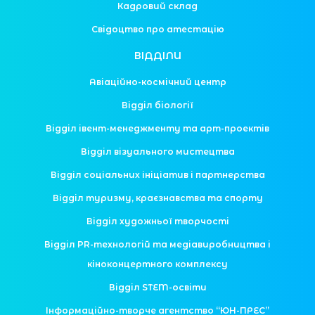
Кадровий склад
Свідоцтво про атестацію
ВІДДІЛИ
Авіаційно-космічний центр
Відділ біології
Відділ івент-менеджменту та арт-проектів
Відділ візуального мистецтва
Відділ соціальних ініціатив і партнерства
Відділ туризму, краєзнавства та спорту
Відділ художньої творчості
Відділ PR-технологій та медіавиробництва і
кіноконцертного комплексу
Відділ STEM-освіти
Інформаційно-творче агентство “ЮН-ПРЕС”