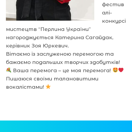
фестив
алі-
конкурсі
мистецтв “Перлина України”
нагороджується Катерина Сагайдак,
керівник Зоя Юркевич.
Вітаємо із заслуженою перемогою та
бажаємо подальших творчих здобутків!
Ваша перемога – це моя перемога!
Пишаюся своїми талановитими
вокалістами!