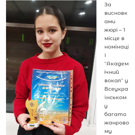
За
висновк
ами
жюрі – 1
місце в
номінаці
ї
“Академ
ічний
вокал” у
Всеукра
їнськом
у
багато
жанрово
му