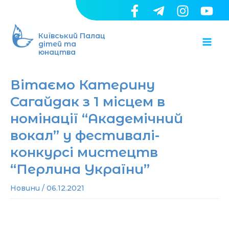
Перейти
до
Ma
вмісту
Київський Палац
дітей та
юнацтва
Me
Вітаємо Катерину
Сагайдак з 1 місцем в
номінації “Академічний
вокал” у фестивалі-
конкурсі мистецтв
“Перлина України”
Новини
/
06.12.2021