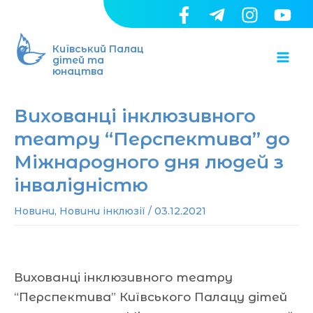
Перейти
до
Ma
вмісту
Київський Палац
дітей та
юнацтва
Me
Вихованці інклюзивного
театру “Перспектива” до
Міжнародного дня людей з
інвалідністю
Новини
,
Новини інклюзії
/
03.12.2021
Вихованці інклюзивного театру
“Перспектива” Київського Палацу дітей