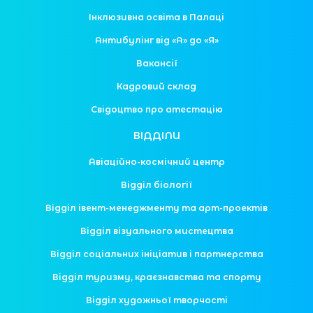
Інклюзивна освіта в Палаці
Антибулінг від «А» до «Я»
Вакансії
Кадровий склад
Свідоцтво про атестацію
ВІДДІЛИ
Авіаційно-космічний центр
Відділ біології
Відділ івент-менеджменту та арт-проектів
Відділ візуального мистецтва
Відділ соціальних ініціатив і партнерства
Відділ туризму, краєзнавства та спорту
Відділ художньої творчості