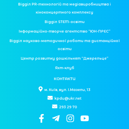
Відділ PR-технологій та медіавиробництва і
кіноконцертного комплексу
Відділ STEM-освіти
Інформаційно-творче агентство “ЮН-ПРЕС”
Відділ науково-методичної роботи та дистанційної
освіти
Центр розвитку дошкільнят “Джерельце”
Яхт-клуб
КОНТАКТИ
м. Київ, вул. І.Мазепи, 13
kpdu@ukr.net
293 29 70