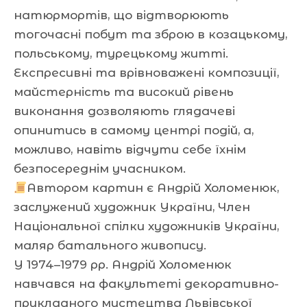
натюрмортів, що відтворюють
тогочасні побут та зброю в козацькому,
польському, турецькому житті.
Експресивні та врівноважені композиції,
майстерність та високий рівень
виконання дозволяють глядачеві
опинитись в самому центрі подій, а,
можливо, навіть відчути себе їхнім
безпосереднім учасником.
Автором картин є Андрій Холоменюк,
заслужений художник України, Член
Національної спілки художників України,
маляр батального живопису.
У 1974–1979 рр. Андрій Холоменюк
навчався на факультеті декоративно-
прикладного мистецтва Львівської