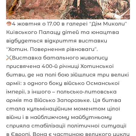
4 жовтня о 17.00 в галереї “Дім Миколи”
Київського Палацу дітей та юнацтва
відбудеться відкриття виставки
“Хотин. Повернення рівноваги”.
Виставка батального живопису
присвячена 400-й річниці Хотинської
битви, де на полі бою зійшлися три великі
армії: з одного боку військо Османської
імперії, з іншого – польсько-литовська
армія та Військо Запорозьке. Ця битва
стала кульмінаційним моментом цілої
війни і в найближчому майбутньому
сприяла стабілізації політичної ситуації
в Європі. Вона є частиною великого циклу