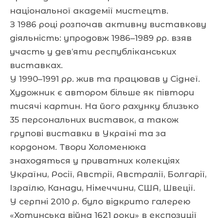
національної академії мистецтв.
З 1986 році розпочав активну виставкову
діяльність: упродовж 1986–1989 рр. взяв
участь у дев’яти республіканських
виставках.
У 1990–1991 рр. жив та працював у Сіднеї.
Художник є автором більше як півтори
тисячі картин. На його рахунку близько
35 персональних виставок, а також
групові виставки в Україні та за
кордоном. Твори Холоменюка
знаходяться у приватних колекціях
України, Росії, Австрії, Австралії, Болгарії,
Ізраїлю, Канади, Німеччини, США, Швеції.
У серпні 2010 р. було відкрито галерею
«Хотинська війна 1621 року» в експозиції