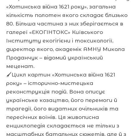
«Хотинська війна 1621 року», загальна
кількість полотен якого складає близько
80. Більша частина з них зберігається в
галереї «ЕКОГІНТОКС» Київського
Інституту екогігієни і токсикології,
директор якого, академік АМНУ Микола
Проданчук – відомий український
меценат.
🖌Цикл картин «Хотинська війна 1621
року» – історично-мистецька
реконструкція подій. Вона описує
українське козацтво, його перемоги й
трагедії, його видатних очільників та
пересічних воїнів. Ця живописна
енциклопедія складається не тільки з
масштабних батальних сюжетів, але й з