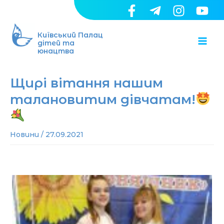
Перейти
до
Ma
вмісту
Київський Палац
дітей та
юнацтва
Me
Щирі вітання нашим
талановитим дівчатам!
Новини
/
27.09.2021