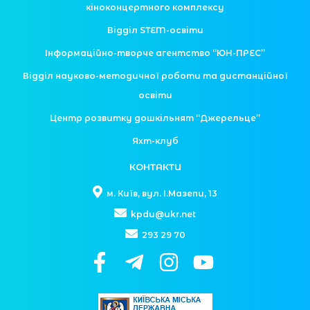
кіноконцертного комплексу
Відділ STEM-освіти
Інформаційно-творче агентство “ЮН-ПРЕС”
Відділ науково-методичної роботи та дистанційної
освіти
Центр розвитку дошкільнят “Джерельце”
Яхт-клуб
КОНТАКТИ
м. Київ, вул. І.Мазепи, 13
kpdu@ukr.net
293 29 70