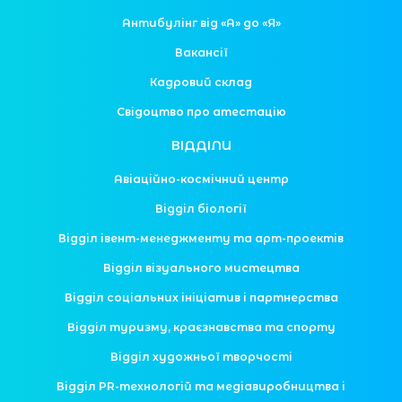
Антибулінг від «А» до «Я»
Вакансії
Кадровий склад
Свідоцтво про атестацію
ВІДДІЛИ
Авіаційно-космічний центр
Відділ біології
Відділ івент-менеджменту та арт-проектів
Відділ візуального мистецтва
Відділ соціальних ініціатив і партнерства
Відділ туризму, краєзнавства та спорту
Відділ художньої творчості
Відділ PR-технологій та медіавиробництва і