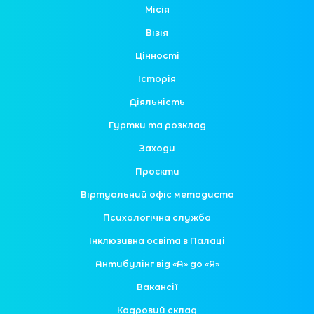
Місія
Візія
Цінності
Історія
Діяльність
Гуртки та розклад
Заходи
Проєкти
Віртуальний офіс методиста
Психологічна служба
Інклюзивна освіта в Палаці
Антибулінг від «А» до «Я»
Вакансії
Кадровий склад