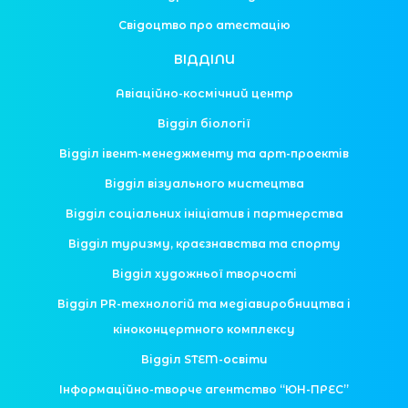
Свідоцтво про атестацію
ВІДДІЛИ
Авіаційно-космічний центр
Відділ біології
Відділ івент-менеджменту та арт-проектів
Відділ візуального мистецтва
Відділ соціальних ініціатив і партнерства
Відділ туризму, краєзнавства та спорту
Відділ художньої творчості
Відділ PR-технологій та медіавиробництва і
кіноконцертного комплексу
Відділ STEM-освіти
Інформаційно-творче агентство “ЮН-ПРЕС”