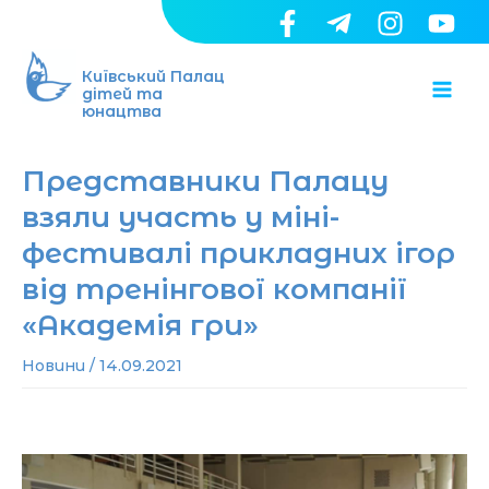
Перейти
до
Ma
вмісту
Київський Палац
дітей та
юнацтва
Me
Представники Палацу
взяли участь у міні-
фестивалі прикладних ігор
від тренінгової компанії
«Академія гри»
Новини
/
14.09.2021