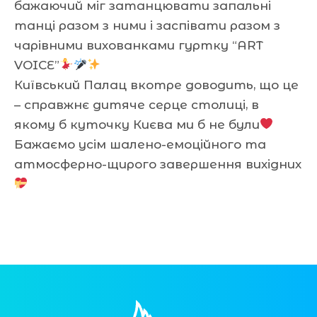
бажаючий міг затанцювати запальні
танці разом з ними і заспівати разом з
чарівними вихованками гуртку “АRT
VOICE”
Київський Палац вкотре доводить, що це
– справжнє дитяче серце столиці, в
якому б куточку Києва ми б не були
Бажаємо усім шалено-емоційного та
атмосферно-щирого завершення вихідних