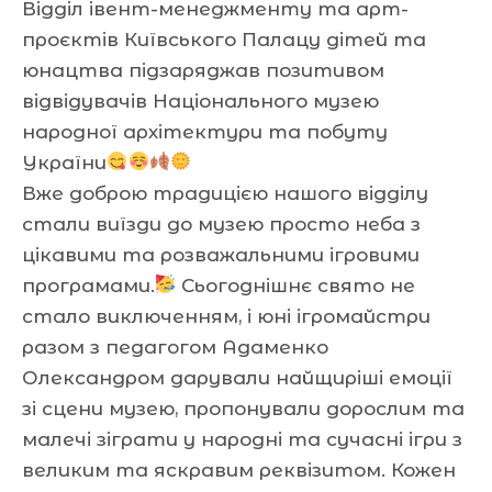
Відділ івент-менеджменту та арт-
проєктів Київського Палацу дітей та
юнацтва підзаряджав позитивом
відвідувачів Національного музею
народної архітектури та побуту
України
Вже доброю традицією нашого відділу
стали виїзди до музею просто неба з
цікавими та розважальними ігровими
програмами.
Сьогоднішнє свято не
стало виключенням, і юні ігромайстри
разом з педагогом Адаменко
Олександром дарували найщиріші емоції
зі сцени музею, пропонували дорослим та
малечі зіграти у народні та сучасні ігри з
великим та яскравим реквізитом. Кожен