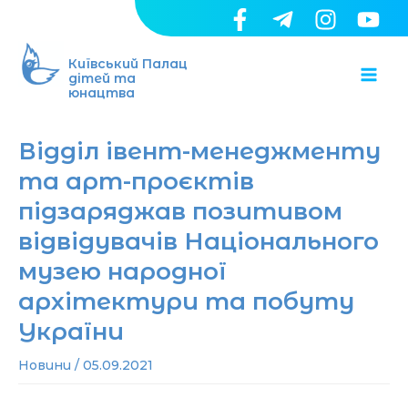
Перейти
до
Ma
вмісту
Київський Палац
дітей та
юнацтва
Me
Відділ івент-менеджменту
та арт-проєктів
підзаряджав позитивом
відвідувачів Національного
музею народної
архітектури та побуту
України
Новини
/
05.09.2021