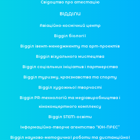
Свідоцтво про атестацію
ВІДДІЛИ
Авіаційно-космічний центр
Відділ біології
Відділ івент-менеджменту та арт-проектів
Відділ візуального мистецтва
Відділ соціальних ініціатив і партнерства
Відділ туризму, краєзнавства та спорту
Відділ художньої творчості
Відділ PR-технологій та медіавиробництва і
кіноконцертного комплексу
Відділ STEM-освіти
Інформаційно-творче агентство “ЮН-ПРЕС”
Відділ науково-методичної роботи та дистанційної