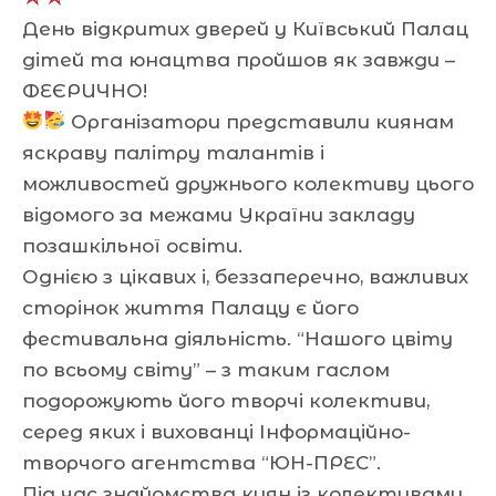
День відкритих дверей у Київський Палац
дітей та юнацтва пройшов як завжди –
ФЕЄРИЧНО!
Організатори представили киянам
яскраву палітру талантів і
можливостей дружнього колективу цього
відомого за межами України закладу
позашкільної освіти.
Однією з цікавих і, беззаперечно, важливих
сторінок життя Палацу є його
фестивальна діяльність. “Нашого цвіту
по всьому світу” – з таким гаслом
подорожують його творчі колективи,
серед яких і вихованці Інформаційно-
творчого агентства “ЮН-ПРЕС”.
Під час знайомства киян із колективами