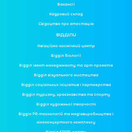
Вакансії
Кадровий склад
Свідоцтво про атестацію
ВІДДІЛИ
Авіаційно-космічний центр
Відділ біології
Відділ івент-менеджменту та арт-проектів
Відділ візуального мистецтва
Відділ соціальних ініціатив і партнерства
Відділ туризму, краєзнавства та спорту
Відділ художньої творчості
Відділ PR-технологій та медіавиробництва і
кіноконцертного комплексу
Відділ STEM-освіти