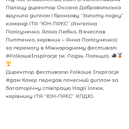
Палацу директор Оксана Добровольська
вручила диплом і бронзову “Золоту лодку”
команді ІТА “ЮН-ПРЕС” (Ангеліна
Полісученко, Аліна Любко, В’ячеслав
Пиптенко, керівник – Анна Полісученко)
за перемогу в Міжнародному фестивалі
#FolkoweInspiracje (м. Лодзь, Польща).
Директор фестивалю Folkowe Inspiracje
#дам Кохер передав почесний диплом за
багаторічну співпрацю Надії Іллюк,
керівнику ІТА “ЮН-ПРЕС” КПДЮ.