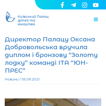
Перейти
до
Ma
вмісту
Київський Палац
дітей та
юнацтва
Me
Директор Палацу Оксана
Добровольська вручила
диплом і бронзову “Золоту
лодку” команді ІТА “ЮН-
ПРЕС”
Новини
/
05.09.2021