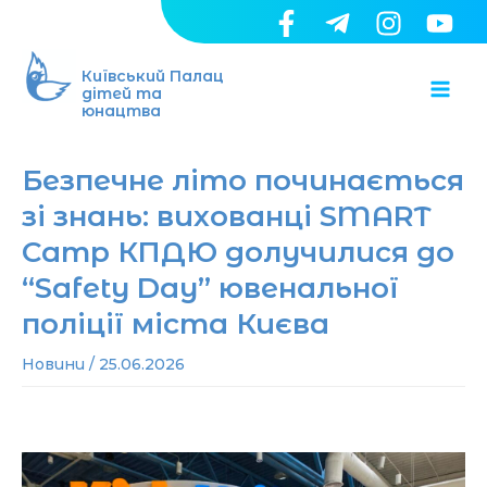
Перейти
до
Ma
вмісту
Київський Палац
дітей та
юнацтва
Me
Безпечне літо починається
зі знань: вихованці SMART
Camp КПДЮ долучилися до
“Safety Day” ювенальної
поліції міста Києва
Новини
/
25.06.2026