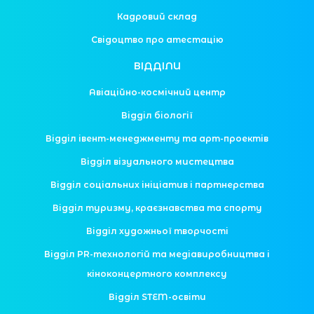
Кадровий склад
Свідоцтво про атестацію
ВІДДІЛИ
Авіаційно-космічний центр
Відділ біології
Відділ івент-менеджменту та арт-проектів
Відділ візуального мистецтва
Відділ соціальних ініціатив і партнерства
Відділ туризму, краєзнавства та спорту
Відділ художньої творчості
Відділ PR-технологій та медіавиробництва і
кіноконцертного комплексу
Відділ STEM-освіти