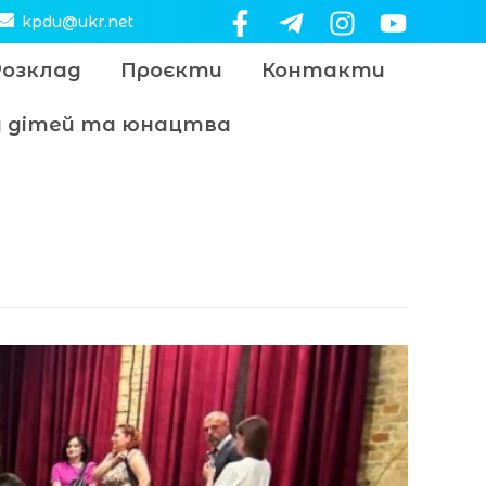
kpdu@ukr.net
Розклад
Проєкти
Контакти
цу дітей та юнацтва