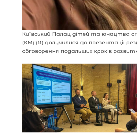
Київський Палац дітей та юнацтва спі
(КМДА) долучилися до презентації ре
обговорення подальших кроків розвитк