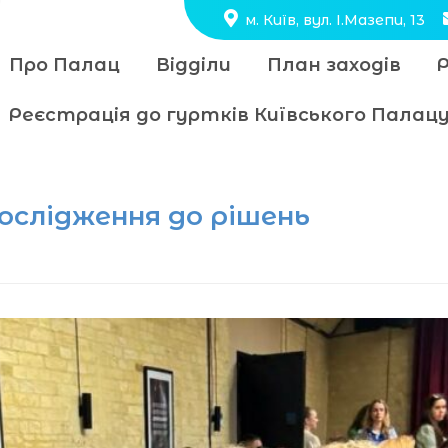
м. Київ, вул. І.Мазепи, 13
Про Палац
Відділи
План заходів
Реєстрація до гуртків Київського Пала
дослідження до рішень