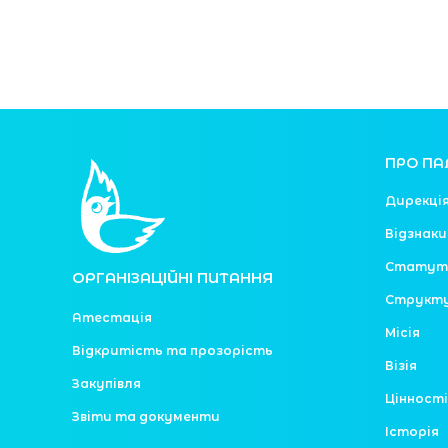
ПРО ПА
Дирекці
Відзнаки
Статут
ОРГАНІЗАЦІЙНІ ПИТАННЯ
Структ
Атестація
Місія
Відкритість та прозорість
Візія
Закупівля
Цінності
Звіти та документи
Історія