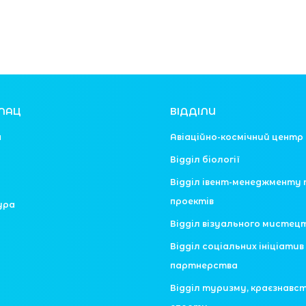
ЛАЦ
ВІДДІЛИ
я
Авіаційно-космічний центр
Відділ біології
Відділ івент-менеджменту 
проектів
ура
Відділ візуального мистец
Відділ соціальних ініціатив 
партнерства
Відділ туризму, краєзнавс