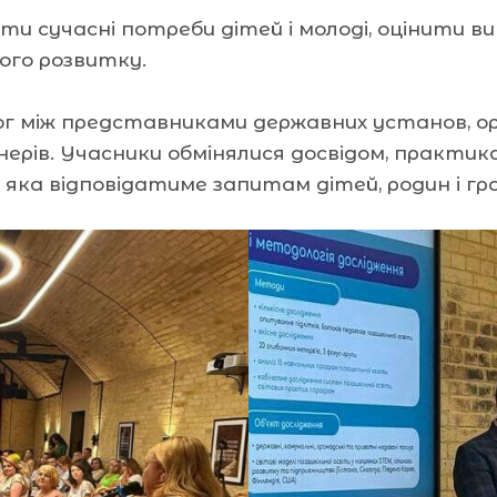
и сучасні потреби дітей і молоді, оцінити ви
ого розвитку.
ог між представниками державних установ, ор
нерів. Учасники обмінялися досвідом, практи
 яка відповідатиме запитам дітей, родин і гр