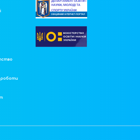
і
у
тство
ї роботи
ят