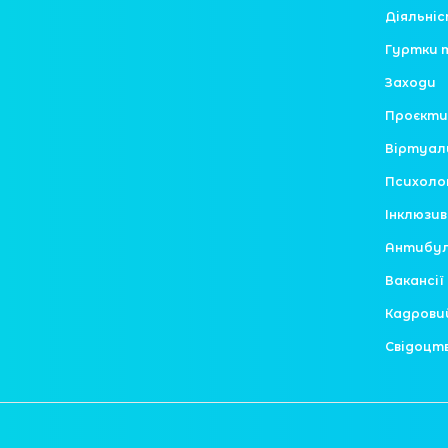
Діяльні
Гуртки 
Заходи
Проєкти
Віртуал
Психоло
Інклюзив
Антибулі
Вакансії
Кадрови
Свідоцт