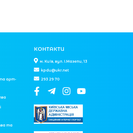
КОНТАКТИ
м. Київ, вул. І.Мазепи, 13
kpdu@ukr.net
та арт-
293 29 70
тва
і
тва та