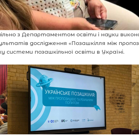
льно з Департаментом освіти і науки виконав
зультатів дослідження «Позашкілля між пропо
у системи позашкільної освіти в Україні.