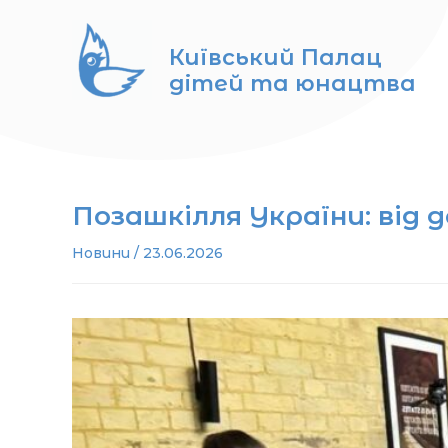
Перейти
до
Київський Палац
вмісту
дітей та юнацтва
Позашкілля України: від 
Новини
/
23.06.2026