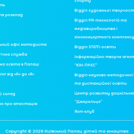
спорту
сть
Відділ художньої творчост
та розклад
Відділ PR-технологій та
медіавиробництва і
кіноконцертного комплекс
ьний офіс методиста
Відділ STEM-освіти
гічна служба
Інформаційно-творче аген
на освіта в Палаці
“ЮН-ПРЕС”
нг від «А» до «Я»
Відділ науково-методично
та дистанційної освіти
Центр розвитку дошкільн
й склад
“Джерельце”
во про атестацію
Яхт-клуб
Copyright © 2026 Київський Палац дітей та юнацтва