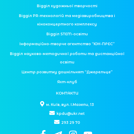
Відділ художньої творчості
Відділ PR-технологій та медіавиробництва і
кіноконцертного комплексу
Відділ STEM-освіти
Інформаційно-творче агентство “ЮН-ПРЕС”
Відділ науково-методичної роботи та дистанційної
освіти
Центр розвитку дошкільнят “Джерельце”
Яхт-клуб
КОНТАКТИ
м. Київ, вул. І.Мазепи, 13
kpdu@ukr.net
293 29 70