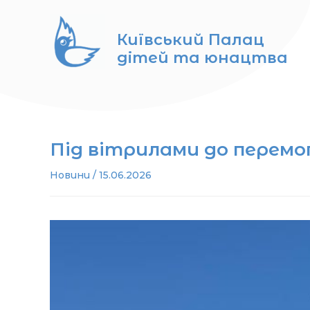
Перейти
до
Київський Палац
вмісту
дітей та юнацтва
Під вітрилами до перемог
Новини
/
15.06.2026