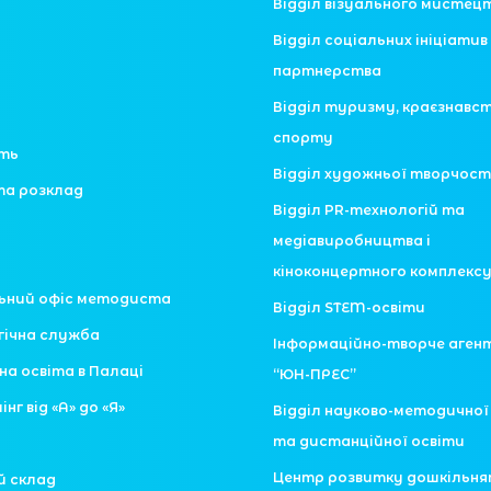
Відділ візуального мистец
Відділ соціальних ініціатив 
партнерства
Відділ туризму, краєзнавс
спорту
сть
Відділ художньої творчост
та розклад
Відділ PR-технологій та
медіавиробництва і
кіноконцертного комплекс
ьний офіс методиста
Відділ STEM-освіти
гічна служба
Інформаційно-творче аген
на освіта в Палаці
“ЮН-ПРЕС”
нг від «А» до «Я»
Відділ науково-методично
та дистанційної освіти
Центр розвитку дошкільн
й склад