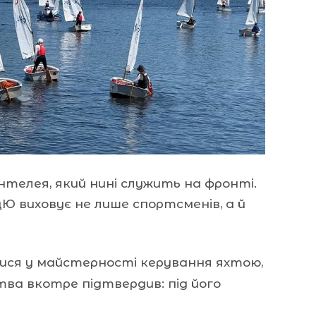
телея, який нині служить на фронті.
ДЮ виховує не лише спортсменів, а й
лися у майстерності керування яхтою,
тва вкотре підтвердив: під його