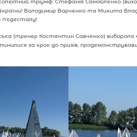
абсолютний тріумф: Стефанія Самойленко (ви
а України! Володимир Варченко та Микита Вл
и п’єдесталу!
ька (тренер Костянтин Савченко) виборола 4
зупинилися за крок до призів, продемонструв