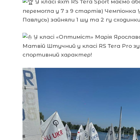
У класі яхт RS Tera Sport маємо 
перемогла у 7 з 9 стартів) Чемпіонк
Павлусь) зайняли 1 шу та 2 гу сходинк
У класі «Оптиміст» Марія Ярославс
Матвій Штучний у класі RS Tera Pro 
спортивний характер!