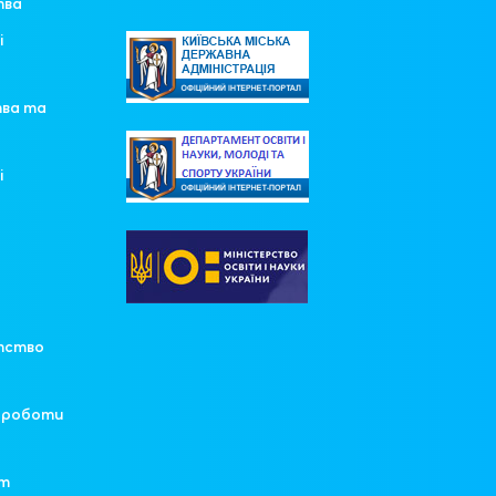
тва
і
тва та
і
у
тство
ї роботи
ят