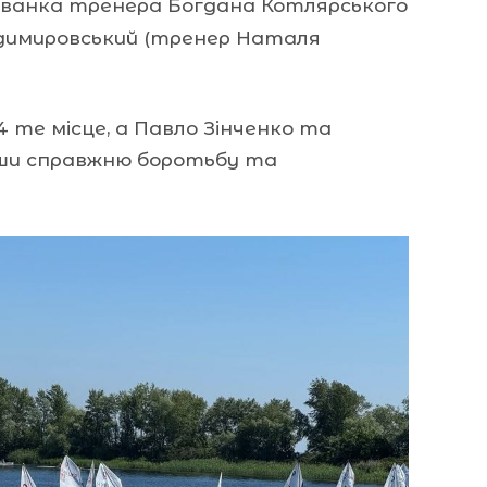
хованка тренера Богдана Котлярського
адимировський (тренер Наталя
 те місце, а Павло Зінченко та
авши справжню боротьбу та