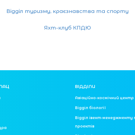
Відділ туризму, краєзнавства та спорту
Яхт-клуб КПДЮ
ЛАЦ
ВІДДІЛИ
я
Авіаційно-космічний центр
Відділ біології
Відділ івент-менеджменту 
проектів
ура