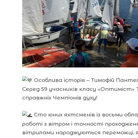
Особлива історія – Тимофій Панте
Серед 59 учасників класу «Оптиміст» Т
справжніх Чемпіонів духу!
Сто юних яхтсменів із восьми обл
роботі з вітром і точності проходжен
вітрилами народжуються переможці, 