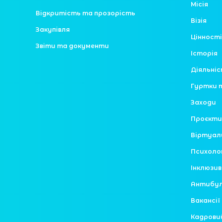
Місія
Відкритість та прозорість
Візія
Закупівля
Цінності
Звіти та документи
Історія
Діяльні
Гуртки 
Заходи
Проєкти
Віртуал
Психоло
Інклюзив
Антибулі
Вакансії
Кадрови