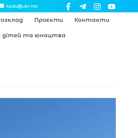
kpdu@ukr.net
Розклад
Проєкти
Контакти
цу дітей та юнацтва