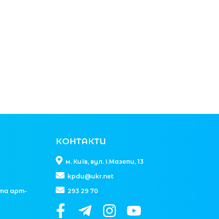
КОНТАКТИ
м. Київ, вул. І.Мазепи, 13
kpdu@ukr.net
та арт-
293 29 70