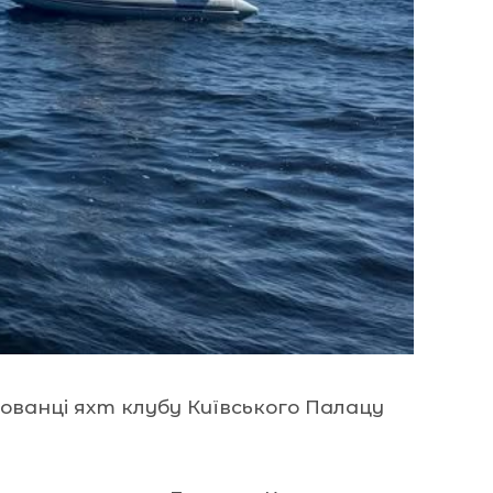
ованці яхт клубу Київського Палацу