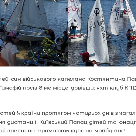
лей, син військового капелана Костянтина Пан
имофій посів 8 ме місце, довівши: яхт клуб КП
астей України протягом чотирьох днів змага
ня дистанції. Київський Палац дітей та юнац
які впевнено тримають курс на майбутнє!