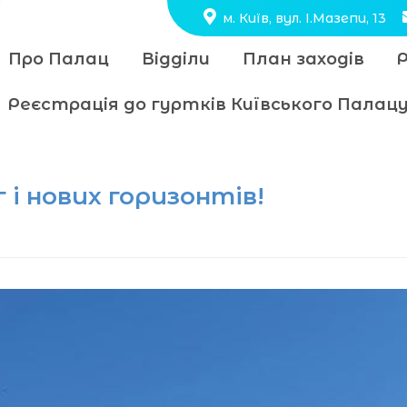
м. Київ, вул. І.Мазепи, 13
Про Палац
Відділи
План заходів
Реєстрація до гуртків Київського Пала
 і нових горизонтів!