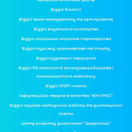
Відділ біології
Відділ івент-менеджменту та арт-проектів
Відділ візуального мистецтва
Відділ соціальних ініціатив і партнерства
Відділ туризму, краєзнавства та спорту
Відділ художньої творчості
Відділ PR-технологій та медіавиробництва і
кіноконцертного комплексу
Відділ STEM-освіти
Інформаційно-творче агентство “ЮН-ПРЕС”
Відділ науково-методичної роботи та дистанційної
освіти
Центр розвитку дошкільнят “Джерельце”