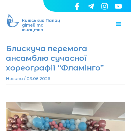
Перейти
до
Ma
вмісту
Київський Палац
дітей та
юнацтва
Me
Блискуча перемога
ансамблю сучасної
хореографії “Фламінго”
Новини
/
03.06.2026