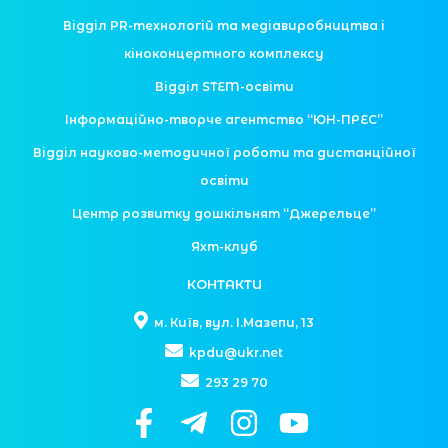
Відділ PR-технологій та медіавиробництва і
кіноконцертного комплексу
Відділ STEM-освіти
Інформаційно-творче агентство “ЮН-ПРЕС”
Відділ науково-методичної роботи та дистанційної
освіти
Центр розвитку дошкільнят “Джерельце”
Яхт-клуб
КОНТАКТИ
м. Київ, вул. І.Мазепи, 13
kpdu@ukr.net
293 29 70