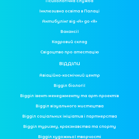
Психологічна служба
Інклюзивна освіта в Палаці
Антибулінг від «А» до «Я»
Вакансії
Кадровий склад
Свідоцтво про атестацію
ВІДДІЛИ
Авіаційно-космічний центр
Відділ біології
Відділ івент-менеджменту та арт-проектів
Відділ візуального мистецтва
Відділ соціальних ініціатив і партнерства
Відділ туризму, краєзнавства та спорту
Відділ художньої творчості