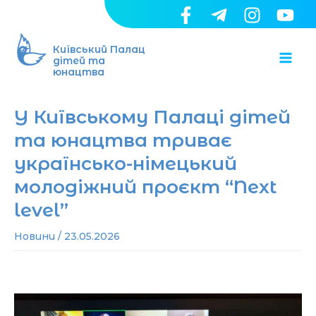
Перейти
до
Ma
вмісту
Київський Палац
дітей та
юнацтва
Me
У Київському Палаці дітей
та юнацтва триває
українсько-німецький
молодіжний проєкт “Next
level”
Новини
/
23.05.2026