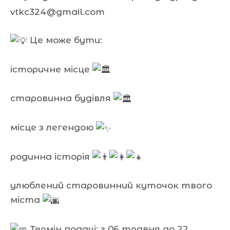
vtkc324@gmail.com
Це може бути:
історичне місце
старовинна будівля
місце з легендою
родинна історія
улюблений старовинний куточок твого
міста
Термін подачі: з 06 травня до 22