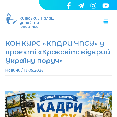
Перейти
до
Ma
вмісту
Київський Палац
дітей та
юнацтва
Me
КОНКУРС «КАДРИ ЧАСУ» у
проекті «Краєсвіт: відкрий
Україну поруч»
Новини
/
13.05.2026