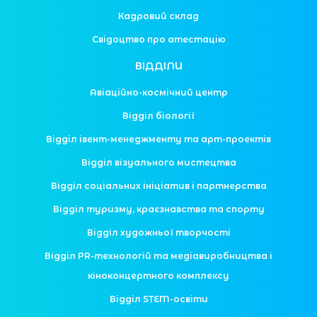
Кадровий склад
Свідоцтво про атестацію
ВІДДІЛИ
Авіаційно-космічний центр
Відділ біології
Відділ івент-менеджменту та арт-проектів
Відділ візуального мистецтва
Відділ соціальних ініціатив і партнерства
Відділ туризму, краєзнавства та спорту
Відділ художньої творчості
Відділ PR-технологій та медіавиробництва і
кіноконцертного комплексу
Відділ STEM-освіти