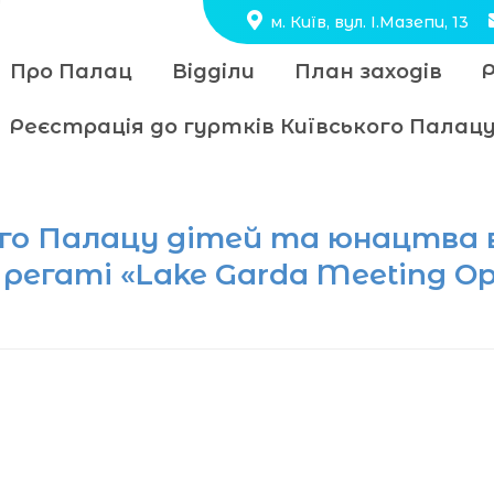
м. Київ, вул. І.Мазепи, 13
Про Палац
Відділи
План заходів
Реєстрація до гуртків Київського Пала
го Палацу дітей та юнацтва 
егаті «Lake Garda Meeting Op