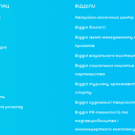
ЛАЦ
ВІДДІЛИ
я
Авіаційно-космічний центр
Відділ біології
Відділ івент-менеджменту 
проектів
ура
Відділ візуального мистец
Відділ соціальних ініціатив 
партнерства
Відділ туризму, краєзнавс
спорту
сть
Відділ художньої творчост
та розклад
Відділ PR-технологій та
медіавиробництва і
кіноконцертного комплекс