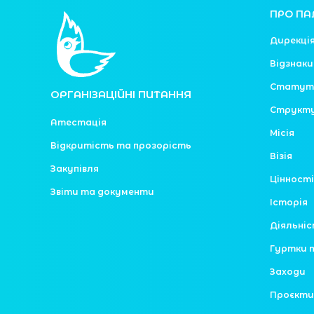
ПРО ПА
Дирекці
Відзнаки
Статут
ОРГАНІЗАЦІЙНІ ПИТАННЯ
Структ
Атестація
Місія
Відкритість та прозорість
Візія
Закупівля
Цінності
Звіти та документи
Історія
Діяльні
Гуртки 
Заходи
Проєкти