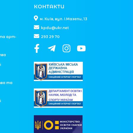
КОНТАКТИ
м. Київ, вул. І.Мазепи, 13
kpdu@ukr.net
та арт-
293 29 70
тва
і
тва та
і
у