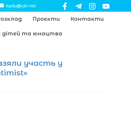
kpdu@ukr.net
Розклад
Проєкти
Контакти
цу дітей та юнацтва
взяли участь у
timist»