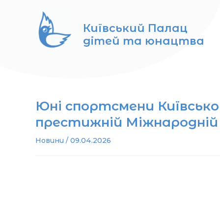
Перейти
до
Київський Палац
вмісту
дітей та юнацтва
Юні спортсмени Київсько
престижній Міжнародній р
Новини
/
09.04.2026