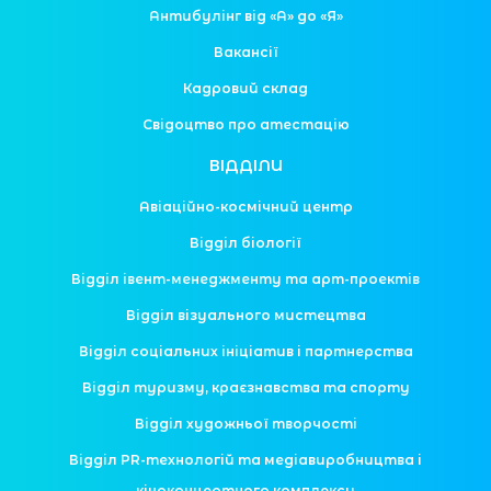
Антибулінг від «А» до «Я»
Вакансії
Кадровий склад
Свідоцтво про атестацію
ВІДДІЛИ
Авіаційно-космічний центр
Відділ біології
Відділ івент-менеджменту та арт-проектів
Відділ візуального мистецтва
Відділ соціальних ініціатив і партнерства
Відділ туризму, краєзнавства та спорту
Відділ художньої творчості
Відділ PR-технологій та медіавиробництва і
кіноконцертного комплексу