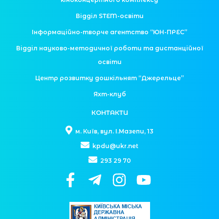
Відділ STEM-освіти
Інформаційно-творче агентство “ЮН-ПРЕС”
Відділ науково-методичної роботи та дистанційної
освіти
Центр розвитку дошкільнят “Джерельце”
Яхт-клуб
КОНТАКТИ
м. Київ, вул. І.Мазепи, 13
kpdu@ukr.net
293 29 70