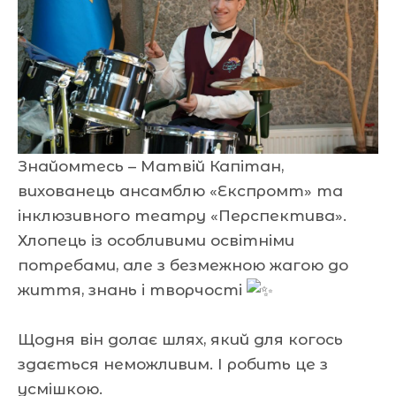
Знайомтесь – Матвій Капітан,
вихованець ансамблю «Експромт» та
інклюзивного театру «Перспектива».
Хлопець із особливими освітніми
потребами, але з безмежною жагою до
життя, знань і творчості
Щодня він долає шлях, який для когось
здається неможливим. І робить це з
усмішкою.