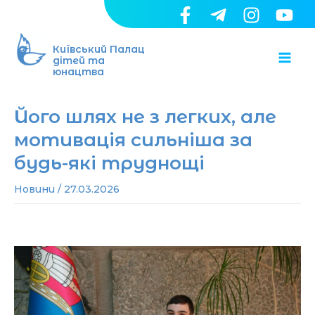
Перейти
до
Ma
вмісту
Київський Палац
дітей та
юнацтва
Me
Його шлях не з легких, але
мотивація сильніша за
будь-які труднощі
Новини
/
27.03.2026