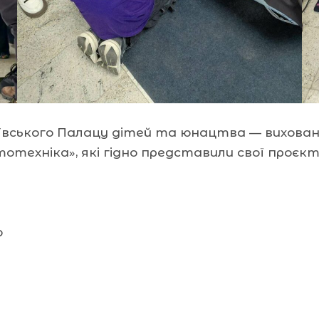
ївського Палацу дітей та юнацтва — вихованц
ехніка», які гідно представили свої проєкти
о