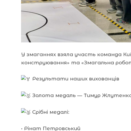
У змаганнях взяла участь команда Ки
конструювання» та «Змагальна роботот
Результати наших вихованців
Золота медаль — Тимур Жлутенк
Срібні медалі:
• Рінат Петровський