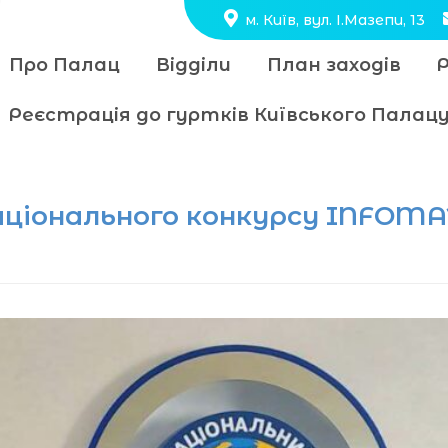
м. Київ, вул. І.Мазепи, 13
Про Палац
Відділи
План заходів
Реєстрація до гуртків Київського Пала
ціонального конкурсу INFOMAT