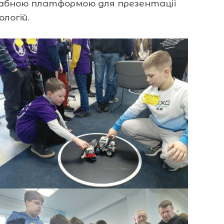
сштабною платформою для презентації
логій.