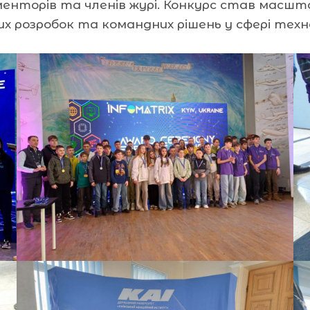
в, менторів та членів журі. Конкурс став ма
х розробок та командних рішень у сфері техно