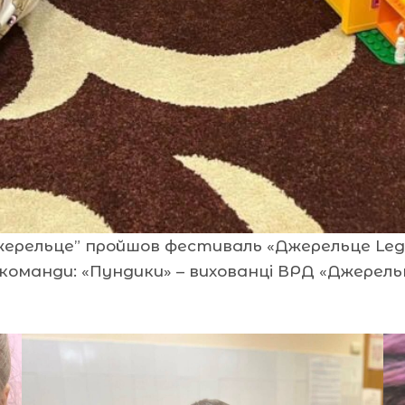
Джерельце” пройшов фестиваль «Джерельце Le
 команди: «Пундики» – вихованці ВРД «Джерель