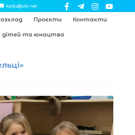
kpdu@ukr.net
Розклад
Проєкти
Контакти
цу дітей та юнацтва
льці»