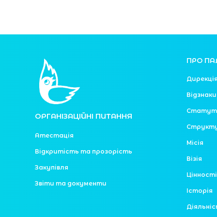
ПРО ПА
Дирекці
Відзнаки
Статут
ОРГАНІЗАЦІЙНІ ПИТАННЯ
Структ
Атестація
Місія
Відкритість та прозорість
Візія
Закупівля
Цінності
Звіти та документи
Історія
Діяльні