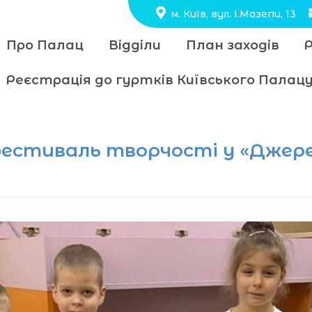
м. Київ, вул. І.Мазепи, 13
Про Палац
Відділи
План заходів
Реєстрація до гуртків Київського Пала
 фестиваль творчості у «Джере