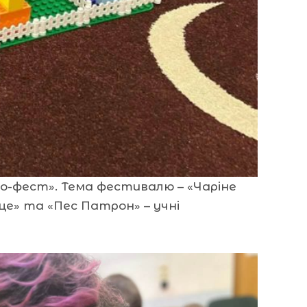
go-фест». Тема фестивалю – «Чаріне
це» та «Пес Патрон» – учні