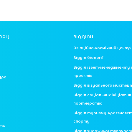
ЛАЦ
ВІДДІЛИ
я
Авіаційно-космічний центр
Відділ біології
Відділ івент-менеджменту 
проектів
ура
Відділ візуального мистец
Відділ соціальних ініціатив 
партнерства
Відділ туризму, краєзнавс
спорту
сть
Відділ художньої творчост