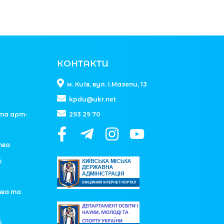
КОНТАКТИ
м. Київ, вул. І.Мазепи, 13
kpdu@ukr.net
та арт-
293 29 70
тва
і
тва та
і