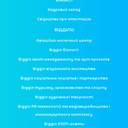
Вакансії
Кадровий склад
Свідоцтво про атестацію
ВІДДІЛИ
Авіаційно-космічний центр
Відділ біології
Відділ івент-менеджменту та арт-проектів
Відділ візуального мистецтва
Відділ соціальних ініціатив і партнерства
Відділ туризму, краєзнавства та спорту
Відділ художньої творчості
Відділ PR-технологій та медіавиробництва і
кіноконцертного комплексу
Відділ STEM-освіти