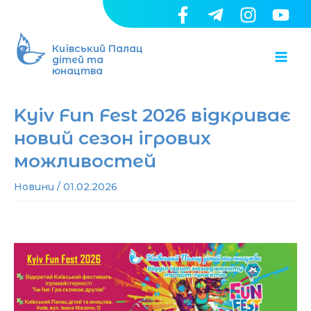
Перейти
до
Ma
вмісту
Київський Палац
дітей та
юнацтва
Me
Kyiv Fun Fest 2026 відкриває
новий сезон ігрових
можливостей
Новини
/
01.02.2026