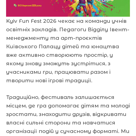
Kyiv Fun Fest 2026 чекає на команди учнів
освітніх закладів. Педагоги Відділу Івент-
менеджменту та арт-проєктів
Київського Палацу дітей та юнацтва
вже активно створюють простір, у
якому знову зможуть зустрітися, з
учасниками гри, працювати разом і
творити нові ігрові традиції.
Традиційно, фестиваль залишається
місцем, де гра допомагає дітям та молоді
зростати, знаходити друзів, відкривати
власні сильні сторони та навчатися
організації подій у сучасному форматі. Ми