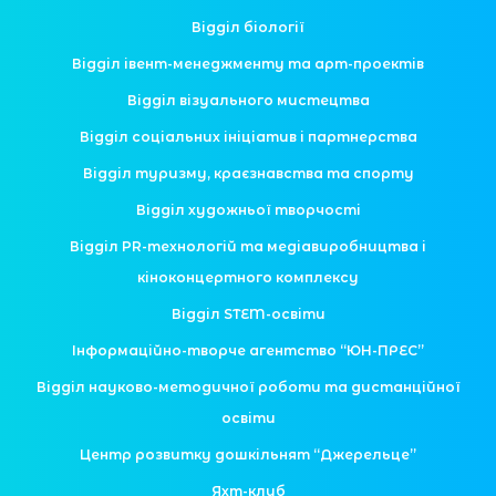
Відділ біології
Відділ івент-менеджменту та арт-проектів
Відділ візуального мистецтва
Відділ соціальних ініціатив і партнерства
Відділ туризму, краєзнавства та спорту
Відділ художньої творчості
Відділ PR-технологій та медіавиробництва і
кіноконцертного комплексу
Відділ STEM-освіти
Інформаційно-творче агентство “ЮН-ПРЕС”
Відділ науково-методичної роботи та дистанційної
освіти
Центр розвитку дошкільнят “Джерельце”
Яхт-клуб