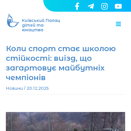
Перейти
до
Ma
вмісту
Київський Палац
дітей та
юнацтва
Me
Коли спорт стає школою
стійкості: виїзд, що
загартовує майбутніх
чемпіонів
Новини
/
20.12.2025