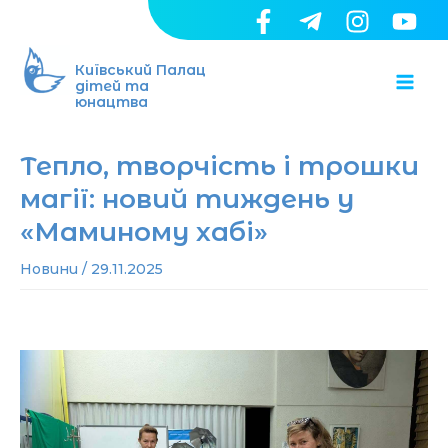
Перейти
до
Ma
вмісту
Київський Палац
дітей та
юнацтва
Me
Тепло, творчість і трошки
магії: новий тиждень у
«Маминому хабі»
Новини
/
29.11.2025