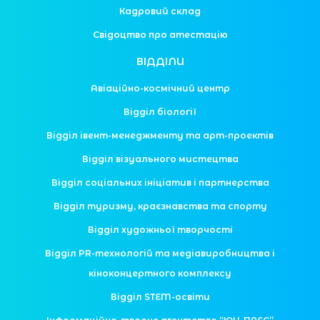
Кадровий склад
Свідоцтво про атестацію
ВІДДІЛИ
Авіаційно-космічний центр
Відділ біології
Відділ івент-менеджменту та арт-проектів
Відділ візуального мистецтва
Відділ соціальних ініціатив і партнерства
Відділ туризму, краєзнавства та спорту
Відділ художньої творчості
Відділ PR-технологій та медіавиробництва і
кіноконцертного комплексу
Відділ STEM-освіти