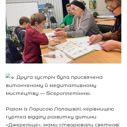
Друга зустріч була присвячена
витонченому й медитативному
мистецтву — бісероплетінню.
Разом із Ларисою Лолашвілі, керівницею
гуртка відділу розвитку дитини
«Джерельце», мами створювали святкові