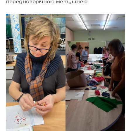
передноворічною метушнею.