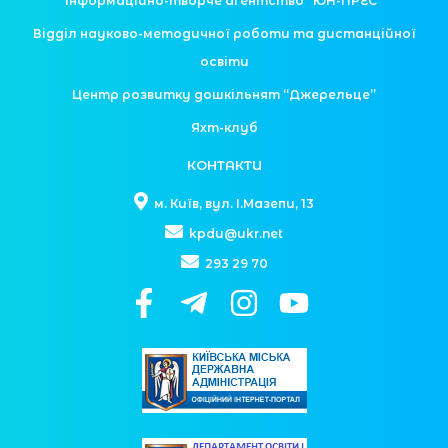
Інформаційно-творче агентство “ЮН-ПРЕС”
Відділ науково-методичної роботи та дистанційної
освіти
Центр розвитку дошкільнят “Джерельце”
Яхт-клуб
КОНТАКТИ
м. Київ, вул. І.Мазепи, 13
kpdu@ukr.net
293 29 70