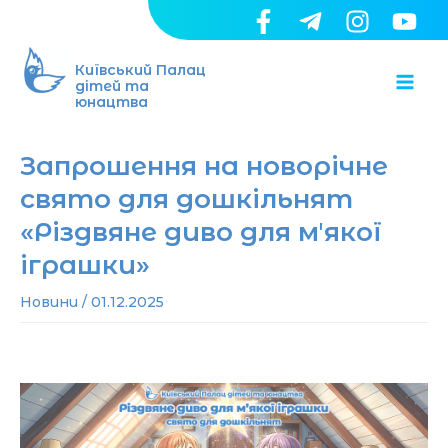
Перейти
до
Ma
вмісту
Київський Палац
дітей та
юнацтва
Me
Запрошення на новорічне
свято для дошкільнят
«Різдвяне диво для мʼякої
іграшки»
Новини
/
01.12.2025