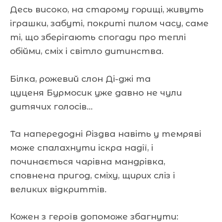
Десь високо, на старому горищі, живуть
іграшки, забуті, покриті пилом часу, саме
ті, що зберігають спогади про теплі
обійми, сміх і світло дитинства.
Білка, рожевий слон Ді-джі та
цуценя Бурмосик уже давно не чули
дитячих голосів…
Та напередодні Різдва навіть у темряві
може спалахнути іскра надії, і
починається чарівна мандрівка,
сповнена пригод, сміху, щирих сліз і
великих відкриттів.
Кожен з героїв допоможе збагнути: