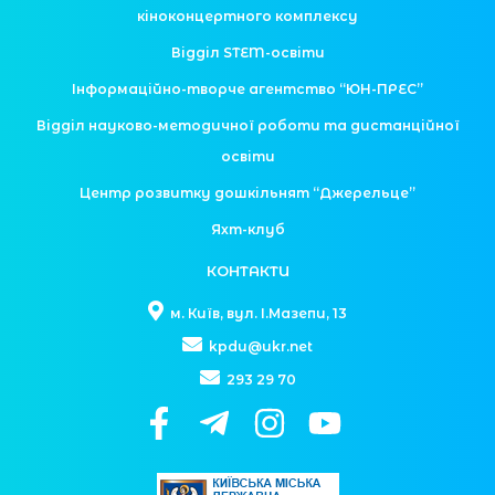
кіноконцертного комплексу
Відділ STEM-освіти
Інформаційно-творче агентство “ЮН-ПРЕС”
Відділ науково-методичної роботи та дистанційної
освіти
Центр розвитку дошкільнят “Джерельце”
Яхт-клуб
КОНТАКТИ
м. Київ, вул. І.Мазепи, 13
kpdu@ukr.net
293 29 70