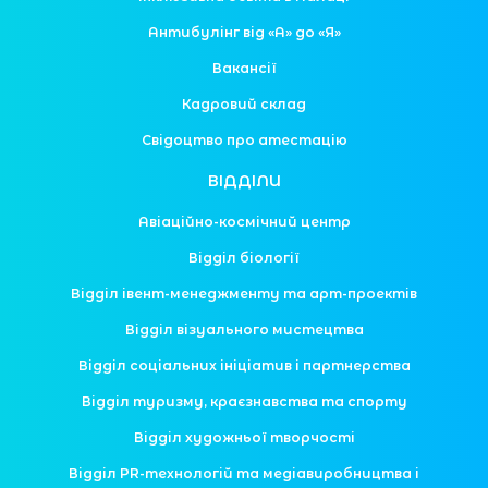
Антибулінг від «А» до «Я»
Вакансії
Кадровий склад
Свідоцтво про атестацію
ВІДДІЛИ
Авіаційно-космічний центр
Відділ біології
Відділ івент-менеджменту та арт-проектів
Відділ візуального мистецтва
Відділ соціальних ініціатив і партнерства
Відділ туризму, краєзнавства та спорту
Відділ художньої творчості
Відділ PR-технологій та медіавиробництва і