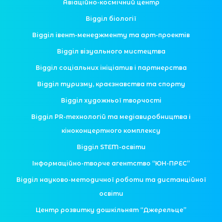
Авіаційно-космічний центр
Відділ біології
Відділ івент-менеджменту та арт-проектів
Відділ візуального мистецтва
Відділ соціальних ініціатив і партнерства
Відділ туризму, краєзнавства та спорту
Відділ художньої творчості
Відділ PR-технологій та медіавиробництва і
кіноконцертного комплексу
Відділ STEM-освіти
Інформаційно-творче агентство “ЮН-ПРЕС”
Відділ науково-методичної роботи та дистанційної
освіти
Центр розвитку дошкільнят “Джерельце”