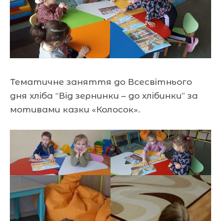
Тематичне заняття до Всесвітнього
дня хліба “Від зернинки – до хлібинки” за
мотивами казки «Колосок».