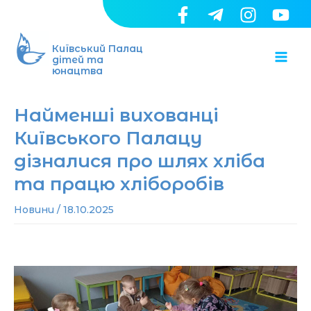
Перейти
до
Ma
вмісту
Київський Палац
дітей та
юнацтва
Me
Найменші вихованці
Київського Палацу
дізналися про шлях хліба
та працю хліборобів
Новини
/
18.10.2025