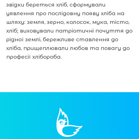
звідки береться хліб, сформували
уявлення про послідовну появу хліба на
шляху: земля, зерно, колосок, мука, тісто,
хліб; виховували патріотичні почуття до
рідної землі, бережливе ставлення до
хліба, прищеплювали любов та повагу до
професії хлібороба.