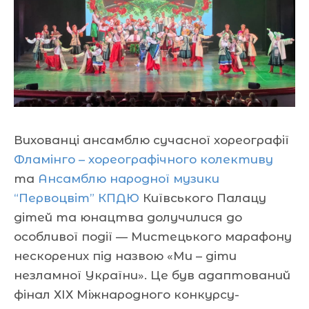
Вихованці ансамблю сучасної хореографії
Фламінго – хореографічного колективу
та
Ансамблю народної музики
“Первоцвіт” КПДЮ
Київського Палацу
дітей та юнацтва долучилися до
особливої події — Мистецького марафону
нескорених під назвою «Ми – діти
незламної України». Це був адаптований
фінал ХІХ Міжнародного конкурсу-