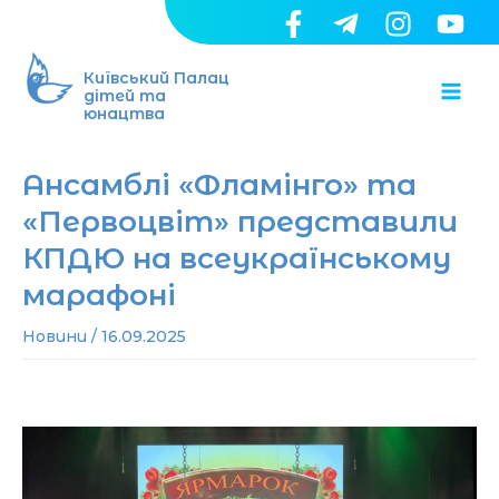
Перейти
до
Ma
вмісту
Київський Палац
дітей та
юнацтва
Me
Ансамблі «Фламінго» та
«Первоцвіт» представили
КПДЮ на всеукраїнському
марафоні
Новини
/
16.09.2025