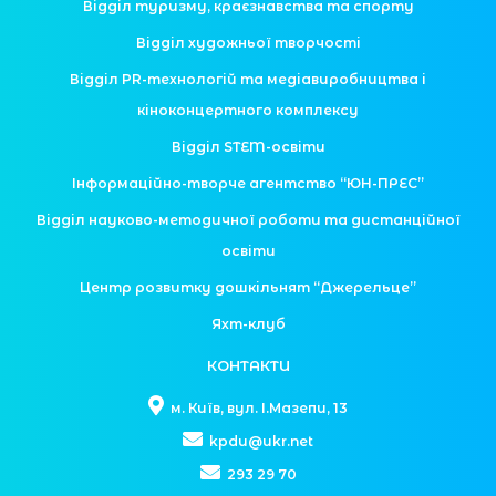
Відділ туризму, краєзнавства та спорту
Відділ художньої творчості
Відділ PR-технологій та медіавиробництва і
кіноконцертного комплексу
Відділ STEM-освіти
Інформаційно-творче агентство “ЮН-ПРЕС”
Відділ науково-методичної роботи та дистанційної
освіти
Центр розвитку дошкільнят “Джерельце”
Яхт-клуб
КОНТАКТИ
м. Київ, вул. І.Мазепи, 13
kpdu@ukr.net
293 29 70