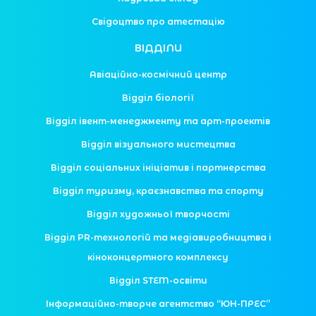
Свідоцтво про атестацію
ВІДДІЛИ
Авіаційно-космічний центр
Відділ біології
Відділ івент-менеджменту та арт-проектів
Відділ візуального мистецтва
Відділ соціальних ініціатив і партнерства
Відділ туризму, краєзнавства та спорту
Відділ художньої творчості
Відділ PR-технологій та медіавиробництва і
кіноконцертного комплексу
Відділ STEM-освіти
Інформаційно-творче агентство “ЮН-ПРЕС”