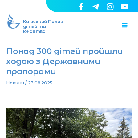
Перейти
до
Ma
вмісту
Київський Палац
дітей та
юнацтва
Me
Понад 300 дітей пройшли
ходою з Державними
прапорами
Новини
/
23.08.2025