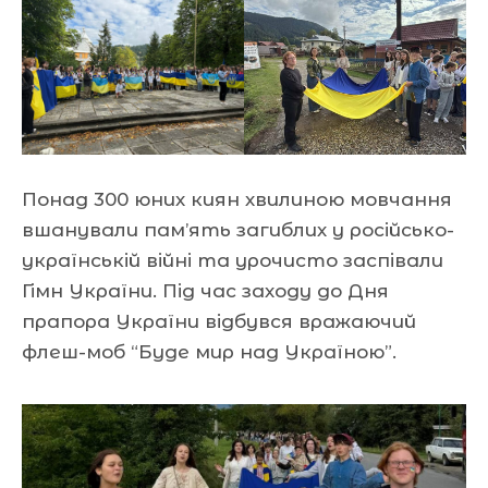
Понад 300 юних киян хвилиною мовчання
вшанували пам’ять загиблих у російсько-
українській війні та урочисто заспівали
Гімн України. Під час заходу до Дня
прапора України відбувся вражаючий
флеш-моб “Буде мир над Україною”.