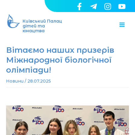
Перейти
до
Ma
вмісту
Київський Палац
дітей та
юнацтва
Me
Вітаємо наших призерів
Міжнародної біологічної
олімпіади!
Новини
/
28.07.2025