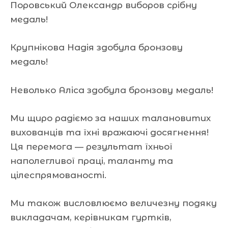
Поровський Олександр виборов срібну
медаль!
Крупнікова Надія здобула бронзову
медаль!
Неволько Аліса здобула бронзову медаль!
Ми щиро радіємо за наших талановитих
вихованців та їхні вражаючі досягнення!
Ця перемога — результат їхньої
наполегливої праці, таланту та
цілеспрямованості.
Ми також висловлюємо величезну подяку
викладачам, керівникам гуртків,