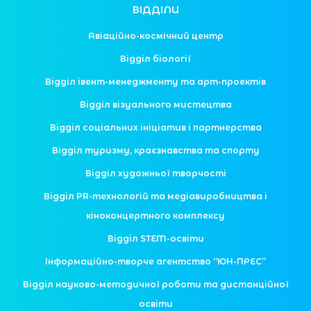
ВІДДІЛИ
Авіаційно-космічний центр
Відділ біології
Відділ івент-менеджменту та арт-проектів
Відділ візуального мистецтва
Відділ соціальних ініціатив і партнерства
Відділ туризму, краєзнавства та спорту
Відділ художньої творчості
Відділ PR-технологій та медіавиробництва і
кіноконцертного комплексу
Відділ STEM-освіти
Інформаційно-творче агентство “ЮН-ПРЕС”
Відділ науково-методичної роботи та дистанційної
освіти