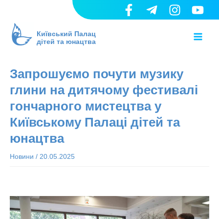
Перейти
до
Mai
вмісту
Київський Палац
дітей та юнацтва
Men
Запрошуємо почути музику
глини на дитячому фестивалі
гончарного мистецтва у
Київському Палаці дітей та
юнацтва
Новини
/
20.05.2025