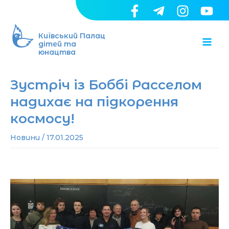
Перейти
до
Ma
вмісту
Київський Палац
дітей та
юнацтва
Me
Зустріч із Боббі Расселом
надихає на підкорення
космосу!
Новини
/
17.01.2025