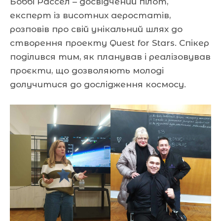
Боббі Рассел – досвідчений пілот,
експерт із висотних аеростатів,
розповів про свій унікальний шлях до
створення проекту Quest for Stars. Спікер
поділився тим, як планував і реалізовував
проєкти, що дозволяють молоді
долучитися до дослідження космосу.