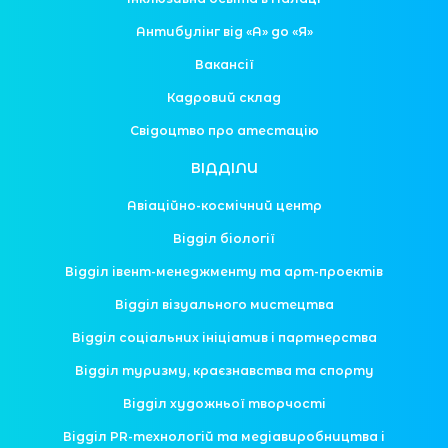
Антибулінг від «А» до «Я»
Вакансії
Кадровий склад
Свідоцтво про атестацію
ВІДДІЛИ
Авіаційно-космічний центр
Відділ біології
Відділ івент-менеджменту та арт-проектів
Відділ візуального мистецтва
Відділ соціальних ініціатив і партнерства
Відділ туризму, краєзнавства та спорту
Відділ художньої творчості
Відділ PR-технологій та медіавиробництва і