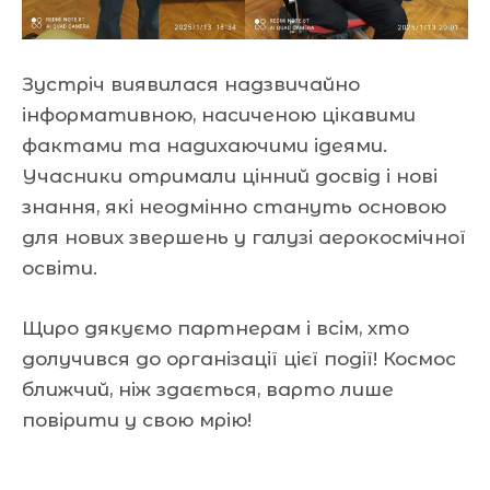
Зустріч виявилася надзвичайно
інформативною, насиченою цікавими
фактами та надихаючими ідеями.
Учасники отримали цінний досвід і нові
знання, які неодмінно стануть основою
для нових звершень у галузі аерокосмічної
освіти.
Щиро дякуємо партнерам і всім, хто
долучився до організації цієї події! Космос
ближчий, ніж здається, варто лише
повірити у свою мрію!