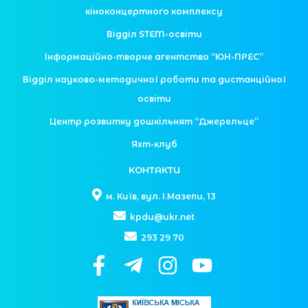
кіноконцертного комплексу
Відділ STEM-освіти
Інформаційно-творче агентство “ЮН-ПРЕС”
Відділ науково-методичної роботи та дистанційної
освіти
Центр розвитку дошкільнят “Джерельце”
Яхт-клуб
КОНТАКТИ
м. Київ, вул. І.Мазепи, 13
kpdu@ukr.net
293 29 70