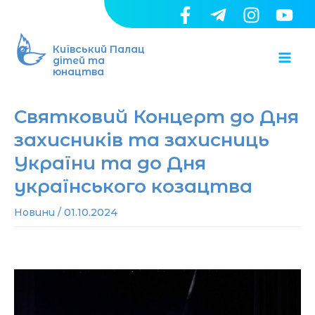
Перейти
до
Ma
вмісту
Київський Палац
дітей та
юнацтва
Me
Святковий Концерт до Дня
захисників та захисниць
України та до Дня
українського козацтва
Новини
/
01.10.2024