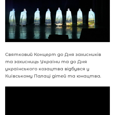
Святковий Концерт до Дня захисників
та захисниць України та до Дня
українського козацтва відбувся у
Київському Палаці дітей та юнацтва.