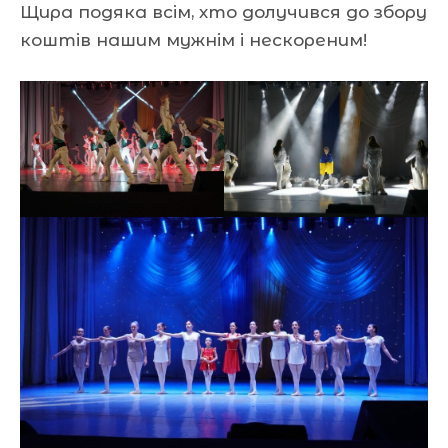
Щира подяка всім, хто долучився до збору
коштів нашим мужнім і нескореним!