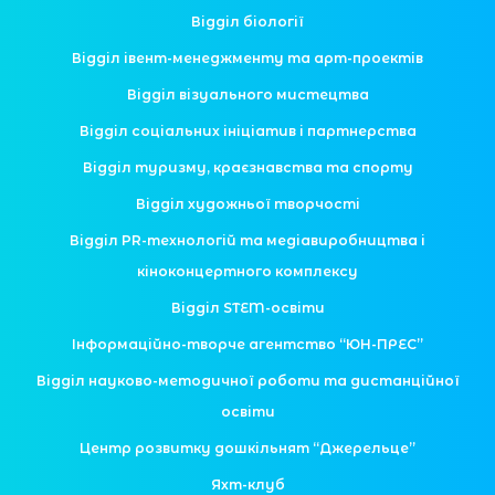
Відділ біології
Відділ івент-менеджменту та арт-проектів
Відділ візуального мистецтва
Відділ соціальних ініціатив і партнерства
Відділ туризму, краєзнавства та спорту
Відділ художньої творчості
Відділ PR-технологій та медіавиробництва і
кіноконцертного комплексу
Відділ STEM-освіти
Інформаційно-творче агентство “ЮН-ПРЕС”
Відділ науково-методичної роботи та дистанційної
освіти
Центр розвитку дошкільнят “Джерельце”
Яхт-клуб