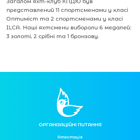
Загалом яхт-клуб КПДЮ був
представлений 11 спортсменами у класі
Оптиміст та 2 спортсменами у класі
ILCA. Наші яхтсмени вибороли 6 медалей:
3 золоті, 2 срібні та 1 бронзову.
ОРГАНІЗАЦІЙНІ ПИТАННЯ
Атестація