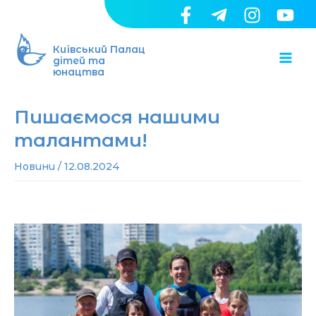
Перейти
до
Ma
вмісту
Київський Палац
дітей та
юнацтва
Me
Пишаємося нашими
талантами!
Новини
/
12.08.2024